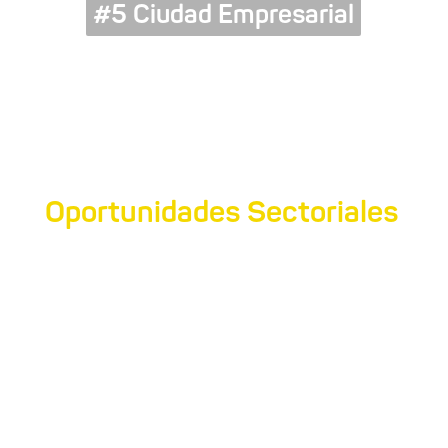
#5 Ciudad Empresarial
Oportunidades Sectoriales
Realizamos un análisis detallado de los
sectores económicos claves de Mendoza que
están establecidos en Luján de Cuyo y que
presentan un alto potencial para generar
inversiones, crear nuevos negocios y
fomentar la vinculación comercial. Estos
sectores incluyen (pero no se limitan) a: