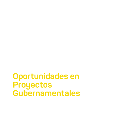
Oportunidades en
Proyectos
Gubernamentales
Analizamos proyectos específicos donde la
comuna de Luján de Cuyo busca
financiamiento, tanto público como privado.
Estos proyectos están diseñados para