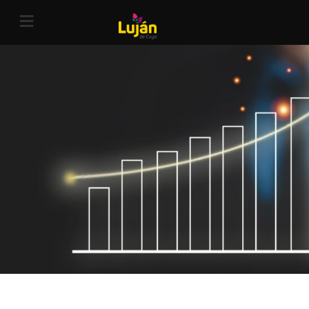
inversión
≡