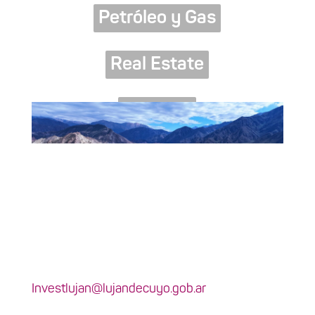
Petróleo y Gas
Real Estate
Turismo
Contacto
Investlujan@lujandecuyo.gob.ar