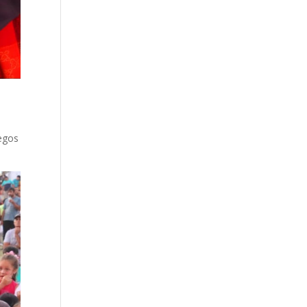
l
uegos