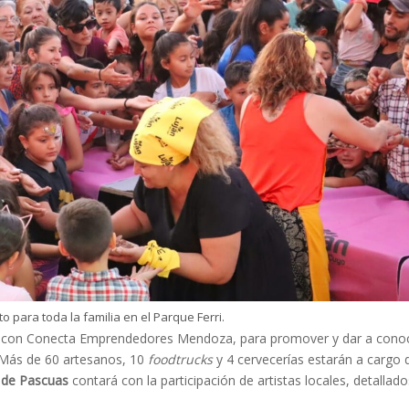
to para toda la familia en el Parque Ferri.
da con Conecta Emprendedores Mendoza, para promover y dar a cono
. Más de 60 artesanos, 10
foodtrucks
y 4 cervecerías estarán a cargo 
a de Pascuas
contará con la participación de artistas locales, detallado