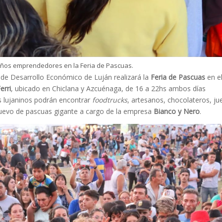
años emprendedores en la Feria de Pascuas.
n de Desarrollo Económico de Luján realizará la
Feria
de
Pascuas
en e
erri
, ubicado en Chiclana y Azcuénaga, de 16 a 22hs ambos días
los lujaninos podrán encontrar
foodtrucks
, artesanos, chocolateros, j
n huevo de pascuas gigante a cargo de la empresa
Bianco y Nero
.