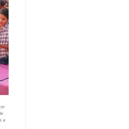
cer
de
s a