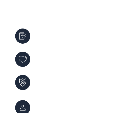
Servicios de Emergencia
Emergencias
911
Violencia de Género
144
Maltrato Infantil
102
Atención Ciudadana
147