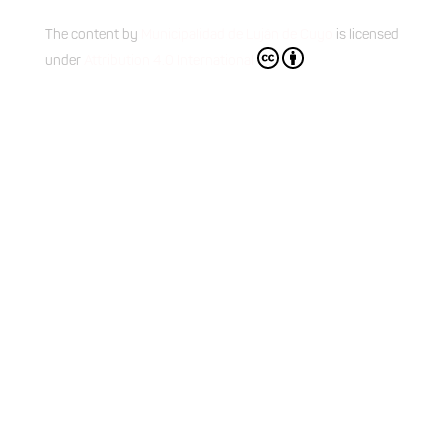
The content
by
Municipalidad de Luján de Cuyo
is licensed
under
Attribution 4.0 International