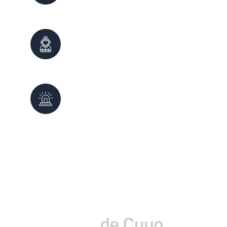
0800 222 7800
Bomberos
100
0261 - 4980999
Defensa Civil
103
0261 - 4987647