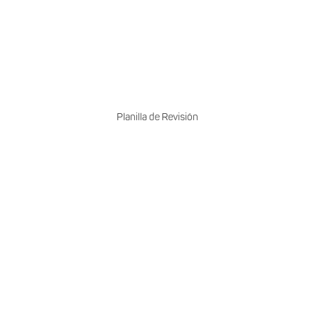
Planilla de Revisión
Sanitaria
Estructura
Instalación 
ntación
Documentación
Documentación