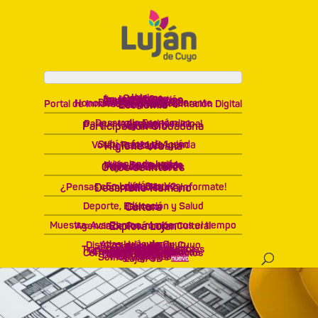
Inicio
Gobierno
Intendente
Equipo de Gestión
Áreas de Gobierno
Plan de Gobierno
Gobierno Abierto
Datos Abiertos Luján
Honorable Concejo Deliberante
Portal de Innovación y Transformación Digital
Comunidad
Economía
Desarrollo Económico
Parque Industrial Municipal
Empleo
Hay Futuro
Participación Ciudadana
Invest
Subí tu foto de Luján
Votá y Participá
Agenda
Higiene Urbana
Cercanía
Limpiando Luján
Luján Sustentable
Plaza de los Niños
Mapa de Servicios
Otros de Interés
¡Fuera Bicho!
Luján +
En Luján Sos Vos
¿Pensas comprar un lote? ¡Informate!
Desarrollo Humano
Ciclovías
Deporte, Educación y Salud
Cultura
Género
Muestra: Avanzamos, rompemos el tiempo
Agencia de Promoción Cultural
Explorá Lujan
Atlas Luján de Cuyo
Distritos de Luján de Cuyo
Luján WiFi
Defensa Civil
Turismo
Mi Luján
Licencia de Conducir
Transferencia de Inmuebles
Guía de Trámites
Obras Privadas
Compras y Licitaciones
147 – Atención Ciudadana
Convocatoria de Proyectos
Pagá tus Tasas
Pago de Multas
Débito Automático
HCD
Pagá tus Tasas
Somos Digitales
Luján 3D
nuevo