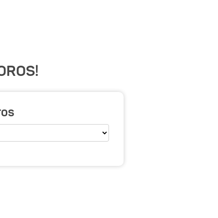
OROS!
ros