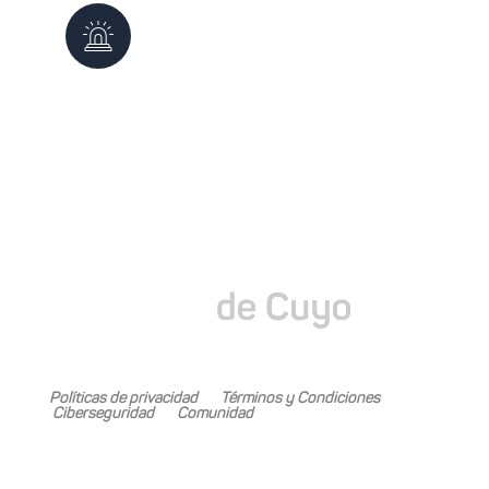
Defensa Civil
103
0261 - 4987647
Mariano Boedo 505, Carrodilla (5505)
Políticas de privacidad
Términos y Condiciones
Ciberseguridad
Comunidad
Mariano Boedo 505, Carrodilla (5505)