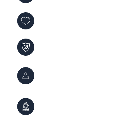
Violencia de Género
144
Maltrato Infantil
102
Atención Ciudadana
147
0800 222 7800
Bomberos
100
0261 - 4980999