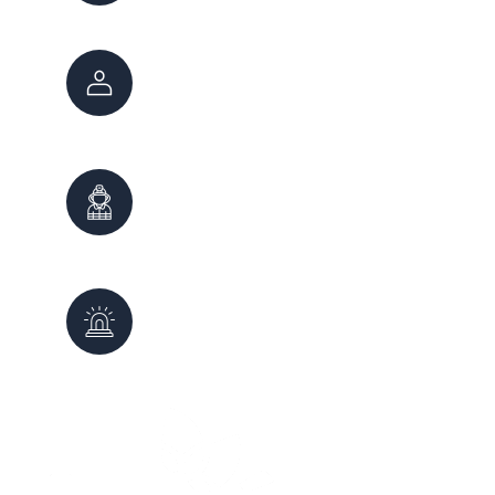
Atención Ciudadana
147
0800 222 7800
Bomberos
100
0261 - 4980999
Defensa Civil
103
0261 - 4987647