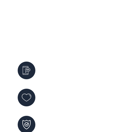
Servicios de Emergencia
Emergencias
911
Violencia de Género
144
Maltrato Infantil
102