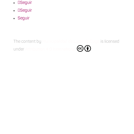
Seguir
Seguir
Seguir
The content
by
Municipalidad de Luján de Cuyo
is licensed
under
Attribution 4.0 International