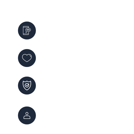
Servicios de Emergencia
Emergencias
911
Violencia de Género
144
Maltrato Infantil
102
Atención Ciudadana
147
0800 222 7800