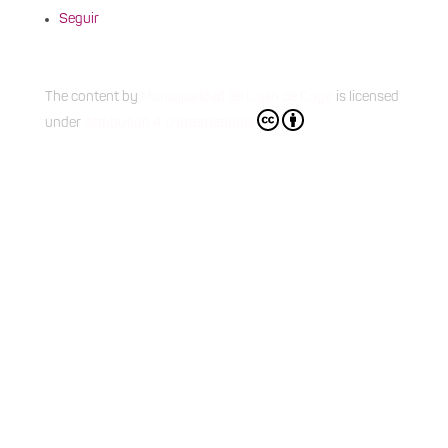
Seguir
The content
by
Municipalidad de Luján de Cuyo
is licensed
under
Attribution 4.0 International