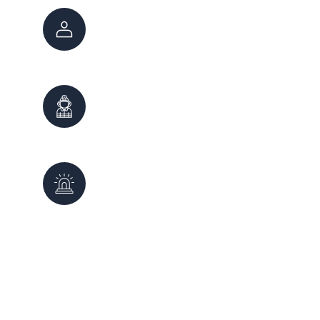
Atención Ciudadana
147
0800 222 7800
Bomberos
100
0261 - 4980999
Defensa Civil
103
0261 - 4987647