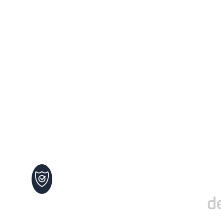
 de
Maltrato
Infantil
102
os
Defensa