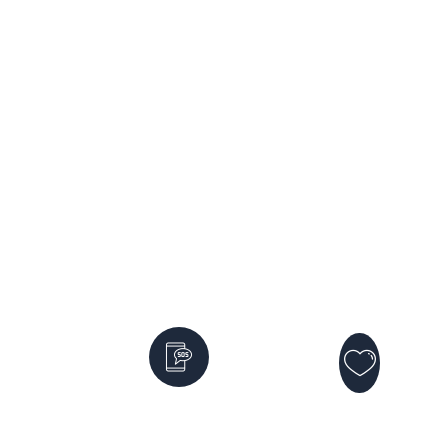
Servicios de Emergencia
Violencia
Emergencias
Género
911
144
Atención
Bomber