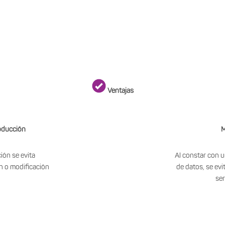
Ventajas
roducción
M
ción se evita
Al constar con u
n o modificación
de datos, se ev
ser