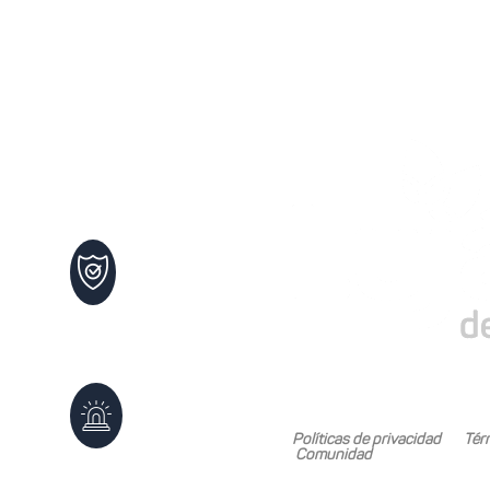
 de
Maltrato
Infantil
102
os
Defensa
Civil
103
Mariano Boedo 505, Ca
Políticas de privacidad
Tér
0261 -
Comunidad
4987647