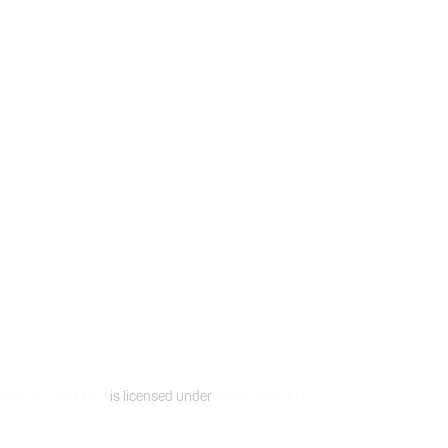
rrodilla (5505)
 de Luján de Cuyo
is licensed under
Attribution 4.0