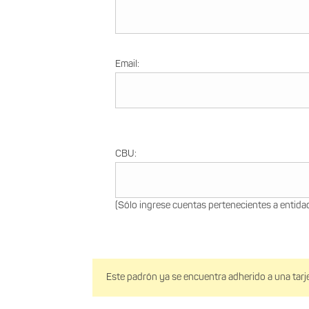
Email:
CBU:
(Sólo ingrese cuentas pertenecientes a entidade
Este padrón ya se encuentra adherido a una tarj