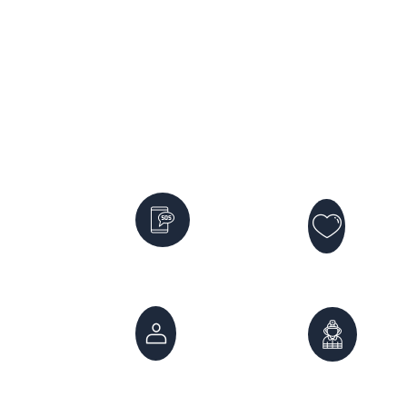
Servicios de Emergencia
Violencia
Emergencias
Género
911
144
Atención
Bomber
Ciudadana
100
147
0261 -
0800 222 7800
4980999