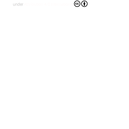
under
Attribution 4.0 International