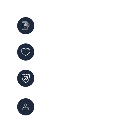
Emergencias
911
Violencia de Género
144
Maltrato Infantil
102
Atención Ciudadana
147
0800 222 7800