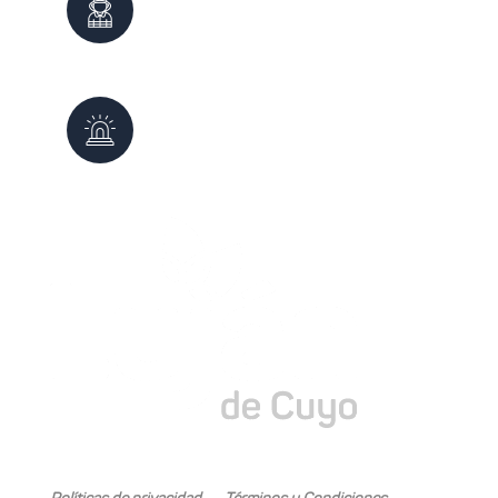
100
0261 - 4980999
Defensa Civil
103
0261 - 4987647
Mariano Boedo 505, Carrodilla (5505)