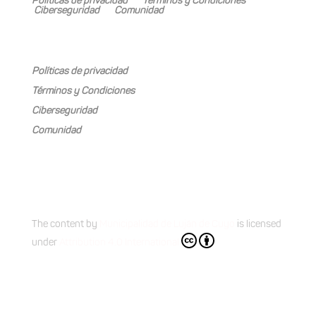
Políticas de privacidad
Términos y Condiciones
Ciberseguridad
Comunidad
Mariano Boedo 505, Carrodilla (5505)
Políticas de privacidad
Términos y Condiciones
Ciberseguridad
Comunidad
The content
by
Municipalidad de Luján de Cuyo
is licensed
under
Attribution 4.0 International