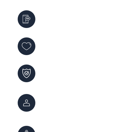
Emergencias
911
Violencia de Género
144
Maltrato Infantil
102
Atención Ciudadana
147
0800 222 7800
Bomberos