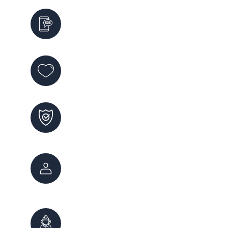
Emergencias
911
Violencia de Género
144
Maltrato Infantil
102
Atención Ciudadana
147
0800 222 7800
Bomberos
100