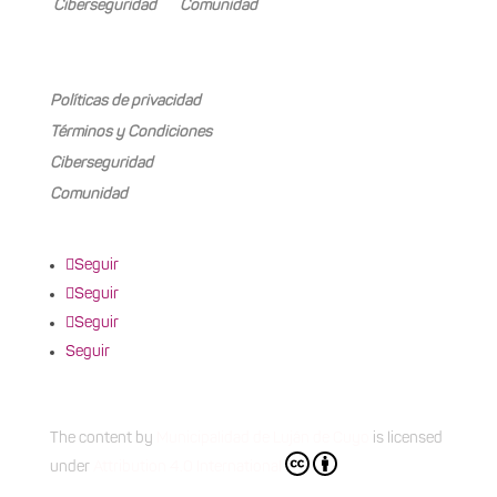
Ciberseguridad
Comunidad
Mariano Boedo 505, Carrodilla (5505)
Políticas de privacidad
Términos y Condiciones
Ciberseguridad
Comunidad
Seguir
Seguir
Seguir
Seguir
The content
by
Municipalidad de Luján de Cuyo
is licensed
under
Attribution 4.0 International