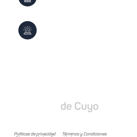
0261 - 4980999
Defensa Civil
103
0261 - 4987647
Mariano Boedo 505, Carrodilla (5505)
Políticas de privacidad
Términos y Condiciones