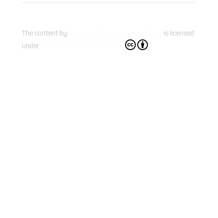
The content
by
Municipalidad de Luján de Cuyo
is licensed
under
Attribution 4.0 International