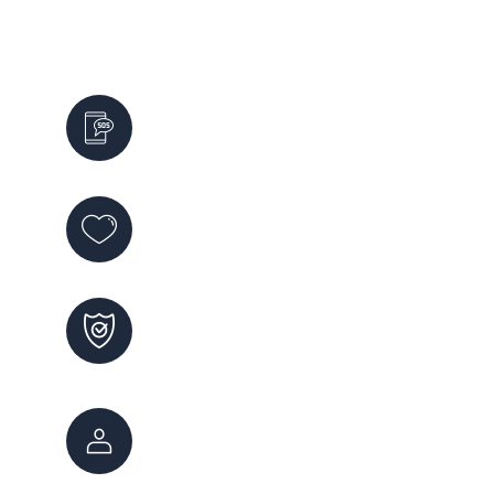
Servicios de Emergencia
Emergencias
911
Violencia de Género
144
Maltrato Infantil
102
Atención Ciudadana
147
0800 222 7800